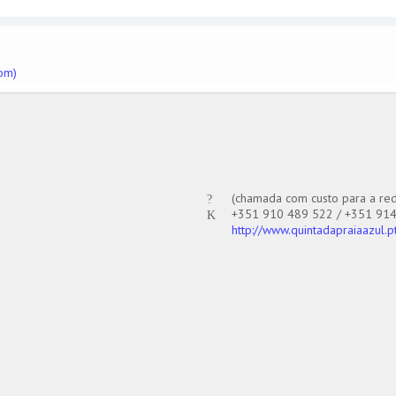
(chamada com custo para a red
+351 910 489 522 / +351 914
http://www.quintadapraiaazul.p